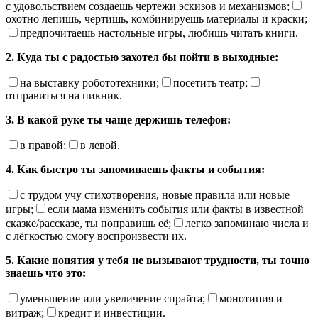
с удовольствием создаешь чертежи эскизов и механизмов;
охотно лепишь, чертишь, комбинируешь материалы и краски;
предпочитаешь настольные игры, любишь читать книги.
2. Куда ты с радостью захотел бы пойти в выходные:
на выставку робототехники;
посетить театр;
отправиться на пикник.
3. В какой руке ты чаще держишь телефон:
в правой;
в левой.
4. Как быстро ты запоминаешь факты и события:
с трудом учу стихотворения, новые правила или новые
игры;
если мама изменить события или факты в известной
сказке/рассказе, ты поправишь её;
легко запоминаю числа и
с лёгкостью смогу воспроизвести их.
5. Какие понятия у тебя не вызывают трудности, ты точно
знаешь что это:
уменьшение или увеличение спрайта;
монотипия и
витраж;
кредит и инвестиции.