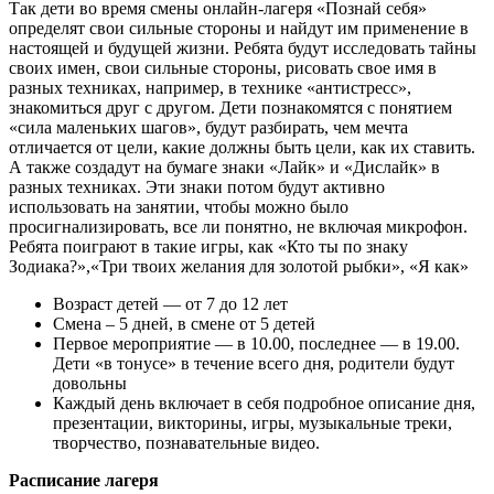
Так дети во время смены онлайн-лагеря «Познай себя»
определят свои сильные стороны и найдут им применение в
настоящей и будущей жизни. Ребята будут исследовать тайны
своих имен, свои сильные стороны, рисовать свое имя в
разных техниках, например, в технике «антистресс»,
знакомиться друг с другом. Дети познакомятся с понятием
«сила маленьких шагов», будут разбирать, чем мечта
отличается от цели, какие должны быть цели, как их ставить.
А также создадут на бумаге знаки «Лайк» и «Дислайк» в
разных техниках. Эти знаки потом будут активно
использовать на занятии, чтобы можно было
просигнализировать, все ли понятно, не включая микрофон.
Ребята поиграют в такие игры, как «Кто ты по знаку
Зодиака?»,«Три твоих желания для золотой рыбки», «Я как»
Возраст детей — от 7 до 12 лет
Смена – 5 дней, в смене от 5 детей
Первое мероприятие — в 10.00, последнее — в 19.00.
Дети «в тонусе» в течение всего дня, родители будут
довольны
Каждый день включает в себя подробное описание дня,
презентации, викторины, игры, музыкальные треки,
творчество, познавательные видео.
Расписание лагеря